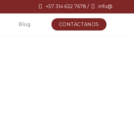
+57 314 632 7678 /
info@
Blog
CONTÁCTANOS